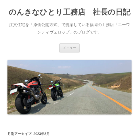
コ
ン
のんきなひとり工務店 社長の日記
テ
ン
ツ
へ
注文住宅を「原価公開方式」で提案している福岡の工務店「エーワ
ス
キ
ンディヴェロップ」のブログです。
ッ
プ
メニュー
月別アーカイブ:
2023年8月