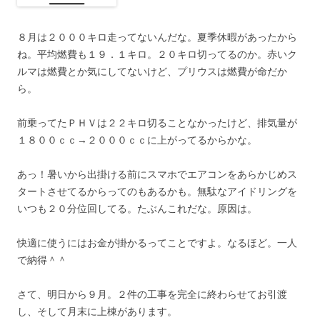
８月は２０００キロ走ってないんだな。夏季休暇があったから
ね。平均燃費も１９．１キロ。２０キロ切ってるのか。赤いク
ルマは燃費とか気にしてないけど、プリウスは燃費が命だか
ら。
前乗ってたＰＨＶは２２キロ切ることなかったけど、排気量が
１８００ｃｃ→２０００ｃｃに上がってるからかな。
あっ！暑いから出掛ける前にスマホでエアコンをあらかじめス
タートさせてるからってのもあるかも。無駄なアイドリングを
いつも２０分位回してる。たぶんこれだな。原因は。
快適に使うにはお金が掛かるってことですよ。なるほど。一人
で納得＾＾
さて、明日から９月。２件の工事を完全に終わらせてお引渡
し、そして月末に上棟があります。