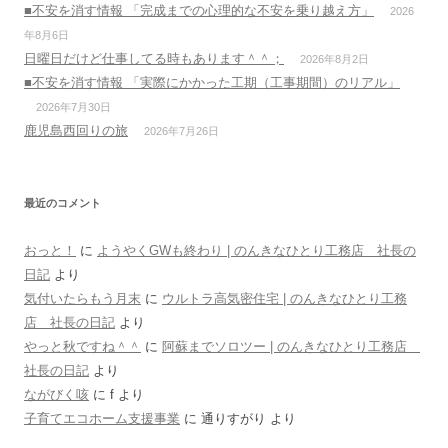
■不安を消す情報 「完成までの心理的な不安を乗り越え方」
2026
年8月6日
日曜日だけど仕事してる時もあります＾＾；
2026年8月2日
■不安を消す情報 「実際にかかった工期（工事期間）のリアル」
2026年7月30日
鹿児島西回りの旅
2026年7月26日
最近のコメント
おっと！
に
ようやくGWも終わり | のんきなひとり工務店 社長の
日記
より
気付いたらもう月末
に
ウルトラ高気密住宅 | のんきなひとり工務
店 社長の日記
より
やっと秋ですね＾＾
に
阿蘇までソロツー | のんきなひとり工務店
社長の日記
より
ながびく咳
に
f
より
子育てエコホーム支援事業
に
通りすがり
より