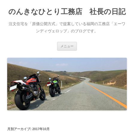
コ
ン
のんきなひとり工務店 社長の日記
テ
ン
ツ
へ
注文住宅を「原価公開方式」で提案している福岡の工務店「エーワ
ス
キ
ンディヴェロップ」のブログです。
ッ
プ
メニュー
月別アーカイブ:
2017年10月