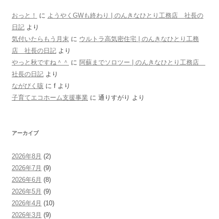
おっと！
に
ようやくGWも終わり | のんきなひとり工務店 社長の
日記
より
気付いたらもう月末
に
ウルトラ高気密住宅 | のんきなひとり工務
店 社長の日記
より
やっと秋ですね＾＾
に
阿蘇までソロツー | のんきなひとり工務店
社長の日記
より
ながびく咳
に
f
より
子育てエコホーム支援事業
に
通りすがり
より
アーカイブ
2026年8月
(2)
2026年7月
(9)
2026年6月
(8)
2026年5月
(9)
2026年4月
(10)
2026年3月
(9)