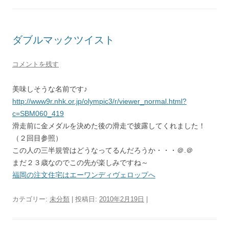
ダブルマックツイスト
コメントを残す
美味しそうな名前です♪
http://www9r.nhk.or.jp/olympic3/r/viewer_normal.html?
c=SBM060_419
滑走前に金メダルを決めた後の滑走で披露してくれました！
（２回目参照）
この人の三半規管はどうなってるんだろうか・・・＠.＠
まだ２３歳なのでこの先が楽しみですね～
福岡の注文住宅はエーワンディヴェロップへ
カテゴリー:
未分類
| 投稿日:
2010年2月19日
|