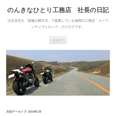
コ
ン
のんきなひとり工務店 社長の日記
テ
ン
ツ
へ
注文住宅を「原価公開方式」で提案している福岡の工務店「エーワ
ス
キ
ンディヴェロップ」のブログです。
ッ
プ
メニュー
月別アーカイブ:
2010年2月