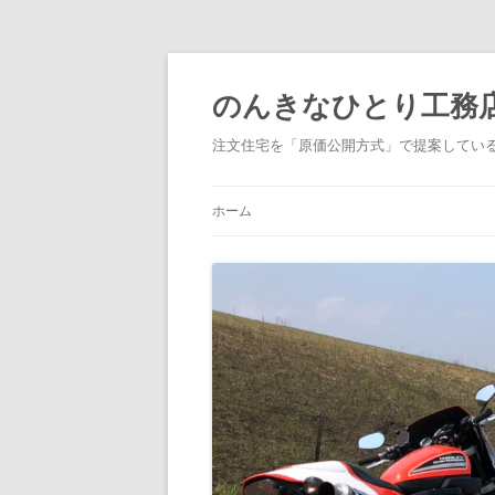
コ
ン
テ
のんきなひとり工務
ン
ツ
へ
注文住宅を「原価公開方式」で提案してい
ス
キ
ッ
プ
ホーム