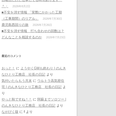
＾；
2026年8月2日
■不安を消す情報 「実際にかかった工期
（工事期間）のリアル」
2026年7月30日
鹿児島西回りの旅
2026年7月26日
■不安を消す情報 打ち合わせの回数は？
どんなことを相談するのか
2026年7月23日
最近のコメント
おっと！
に
ようやくGWも終わり | のんき
なひとり工務店 社長の日記
より
気付いたらもう月末
に
ウルトラ高気密住
宅 | のんきなひとり工務店 社長の日記
よ
り
やっと秋ですね＾＾
に
阿蘇までソロツー |
のんきなひとり工務店 社長の日記
より
ながびく咳
に
f
より