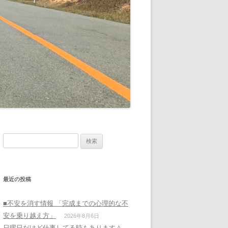
検
索:
最近の投稿
■不安を消す情報 「完成までの心理的な不
安を乗り越え方」
2026年8月6日
日曜日だけど仕事してる時もあります＾