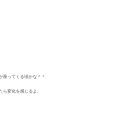
が座ってくる頃かな＾＾
たら変化を感じるよ。