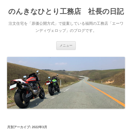
コ
ン
のんきなひとり工務店 社長の日記
テ
ン
ツ
へ
注文住宅を「原価公開方式」で提案している福岡の工務店「エーワ
ス
キ
ンディヴェロップ」のブログです。
ッ
プ
メニュー
月別アーカイブ:
2022年3月