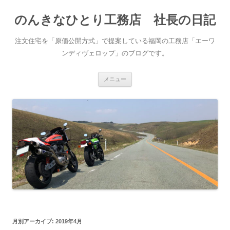
コ
ン
のんきなひとり工務店 社長の日記
テ
ン
ツ
へ
注文住宅を「原価公開方式」で提案している福岡の工務店「エーワ
ス
キ
ンディヴェロップ」のブログです。
ッ
プ
メニュー
月別アーカイブ:
2019年4月