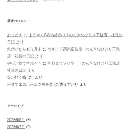
最近のコメント
おっと！
に
ようやくGWも終わり | のんきなひとり工務店 社長の
日記
より
気付いたらもう月末
に
ウルトラ高気密住宅 | のんきなひとり工務
店 社長の日記
より
やっと秋ですね＾＾
に
阿蘇までソロツー | のんきなひとり工務店
社長の日記
より
ながびく咳
に
f
より
子育てエコホーム支援事業
に
通りすがり
より
アーカイブ
2026年8月
(3)
2026年7月
(9)