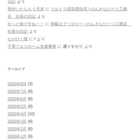
日記
より
気付いたらもう月末
に
ウルトラ高気密住宅 | のんきなひとり工務
店 社長の日記
より
やっと秋ですね＾＾
に
阿蘇までソロツー | のんきなひとり工務店
社長の日記
より
ながびく咳
に
f
より
子育てエコホーム支援事業
に
通りすがり
より
アーカイブ
2026年8月
(3)
2026年7月
(9)
2026年6月
(8)
2026年5月
(9)
2026年4月
(10)
2026年3月
(9)
2026年2月
(8)
2026年1月
(9)