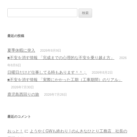
検
索:
最近の投稿
夏季休暇に突入
2026年8月9日
■不安を消す情報 「完成までの心理的な不安を乗り越え方」
2026
年8月6日
日曜日だけど仕事してる時もあります＾＾；
2026年8月2日
■不安を消す情報 「実際にかかった工期（工事期間）のリアル」
2026年7月30日
鹿児島西回りの旅
2026年7月26日
最近のコメント
おっと！
に
ようやくGWも終わり | のんきなひとり工務店 社長の