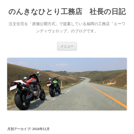
コ
ン
のんきなひとり工務店 社長の日記
テ
ン
ツ
へ
注文住宅を「原価公開方式」で提案している福岡の工務店「エーワ
ス
キ
ンディヴェロップ」のブログです。
ッ
プ
メニュー
月別アーカイブ:
2016年11月