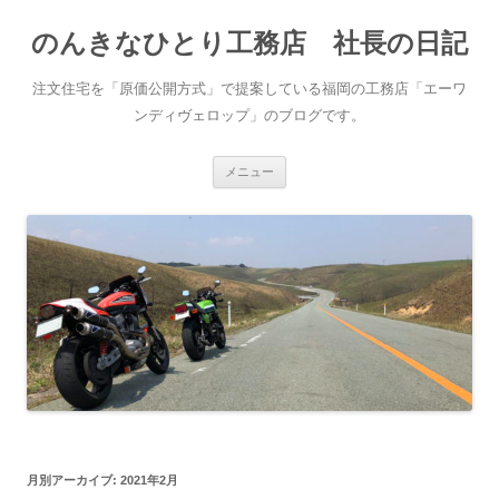
コ
ン
のんきなひとり工務店 社長の日記
テ
ン
ツ
へ
注文住宅を「原価公開方式」で提案している福岡の工務店「エーワ
ス
キ
ンディヴェロップ」のブログです。
ッ
プ
メニュー
月別アーカイブ:
2021年2月