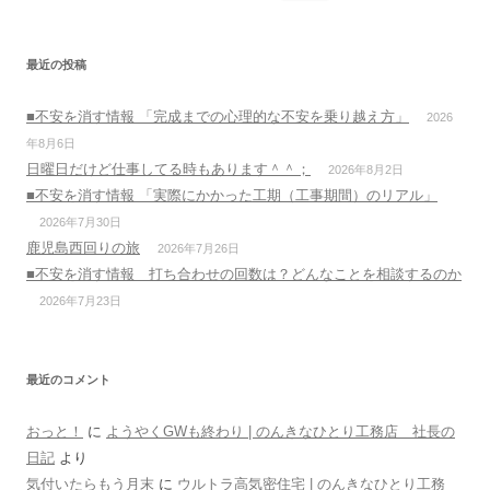
索:
最近の投稿
■不安を消す情報 「完成までの心理的な不安を乗り越え方」
2026
年8月6日
日曜日だけど仕事してる時もあります＾＾；
2026年8月2日
■不安を消す情報 「実際にかかった工期（工事期間）のリアル」
2026年7月30日
鹿児島西回りの旅
2026年7月26日
■不安を消す情報 打ち合わせの回数は？どんなことを相談するのか
2026年7月23日
最近のコメント
おっと！
に
ようやくGWも終わり | のんきなひとり工務店 社長の
日記
より
気付いたらもう月末
に
ウルトラ高気密住宅 | のんきなひとり工務