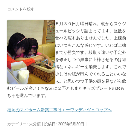
コメントを残す
５月３０日月曜日晴れ。朝からスケジ
ュールビッシリ詰まってます。昼飯を
食べる暇もありませんでした。上棟前
はいつもこんな感じです。いわば上棟
までが勝負です。段取り違いや予定外
を修正しつつ無事に上棟させるのは結
構なエネルギーを消費します。これで
少しはお腹が凹んでくれることいいな
ぁ。と思いつつ子供の顔を見ながら飲
むビールが旨い！ちなみに２匹ともまたキッズプレートのおも
ちゃを選んでいます。
福岡のマイホーム新築工事はエーワンディヴェロップへ
カテゴリー:
未分類
| 投稿日:
2005年5月30日
|