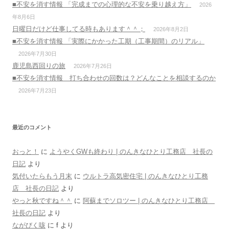
■不安を消す情報 「完成までの心理的な不安を乗り越え方」
2026
年8月6日
日曜日だけど仕事してる時もあります＾＾；
2026年8月2日
■不安を消す情報 「実際にかかった工期（工事期間）のリアル」
2026年7月30日
鹿児島西回りの旅
2026年7月26日
■不安を消す情報 打ち合わせの回数は？どんなことを相談するのか
2026年7月23日
最近のコメント
おっと！
に
ようやくGWも終わり | のんきなひとり工務店 社長の
日記
より
気付いたらもう月末
に
ウルトラ高気密住宅 | のんきなひとり工務
店 社長の日記
より
やっと秋ですね＾＾
に
阿蘇までソロツー | のんきなひとり工務店
社長の日記
より
ながびく咳
に
f
より