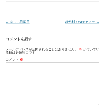
投
←
悲しい日曜日
超便利！WEBカメラ
→
稿
ナ
コメントを残す
ビ
ゲ
メールアドレスが公開されることはありません。
※
が付いてい
る欄は必須項目です
ー
コメント
※
シ
ョ
ン