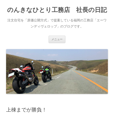
コ
ン
のんきなひとり工務店 社長の日記
テ
ン
ツ
へ
注文住宅を「原価公開方式」で提案している福岡の工務店「エーワ
ス
キ
ンディヴェロップ」のブログです。
ッ
プ
メニュー
上棟までが勝負！