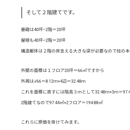
そして２階建てです。
基礎は40坪÷2階＝20坪
屋根も40坪÷2階＝20坪
構造躯体は２階の床支える大きな梁が必要なので柱の本
外壁の面積は１フロア20坪＝66㎡ですから
外周は√66＝8.12ｍ×4辺＝32.48ｍ
これを面積に直すには階高３ｍとして32.48ｍ×3ｍ＝97.
2階建てなので97.44㎡×2フロア＝194.88㎡
これらに原価を掛けてみます。