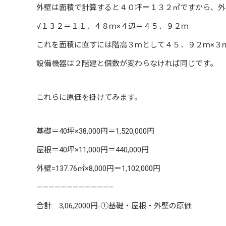
外壁は面積で計算すると４０坪＝１３２㎡ですから、外
√１３２＝１１．４８ｍ×４辺＝４５．９２ｍ
これを面積に直すには階高３ｍとして４５．９２ｍ×３
設備機器は２階建と個数が変わらなければ同じです。
これらに原価を掛けてみます。
基礎＝40坪×38,000円＝1,520,000円
屋根＝40坪×11,000円＝440,000円
外壁=137.76㎡×8,000円＝1,102,000円
————————————–
合計 3,06,2000円-①基礎・屋根・外壁の原価