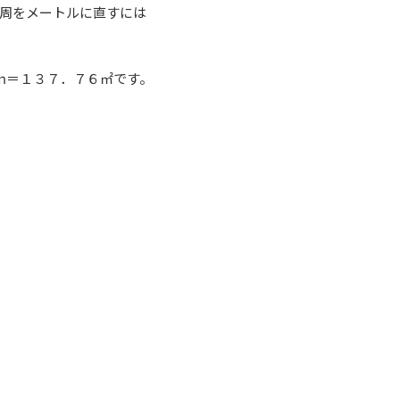
周をメートルに直すには
ｍ＝１３７．７６㎡です。