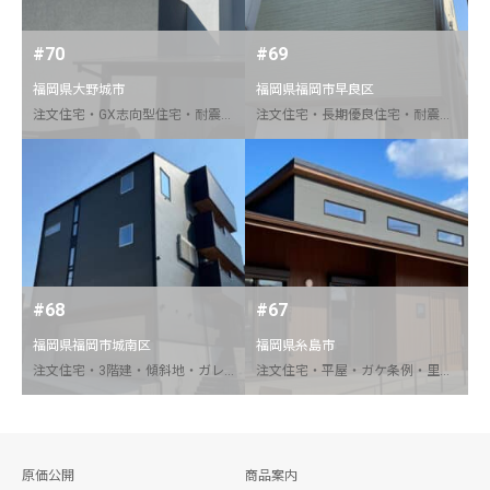
#70
#69
福岡県大野城市
福岡県福岡市早良区
注文住宅・GX志向型住宅・耐震等級３・C値0.1以下・Soi塗壁・スチール階段・床下エアコン・F式全館冷房・アイシネン＋ミラフォームW断熱
注文住宅・長期優良住宅・耐震等級３・ルーフバルコニー・狭小地
#68
#67
福岡県福岡市城南区
福岡県糸島市
注文住宅・3階建・傾斜地・ガレージハウス・エレベーター・屋上庭園
注文住宅・平屋・ガケ条例・里道付替
原価公開
商品案内