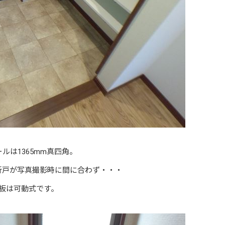
ルは1365mm真四角。
折戸が写真撮影時に間に合わず・・・
板は可動式です。