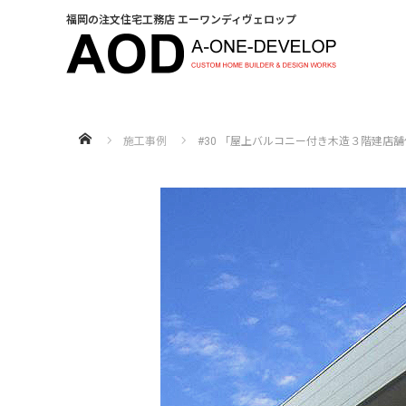
福岡の注文住宅工務店 エーワンディヴェロップ
福岡の注文住宅なら【株式会社エーワンディヴェロップ】
施工事例
#30 「屋上バルコニー付き木造３階建店