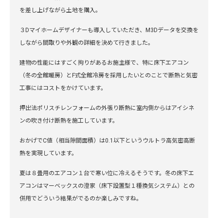
を差し上げながら土地を購入。
３Dマイホームデザイナーも導入していただき、M3Dデータを交換を
しながら間取りや外観の詳細を決めて行きました。
建物の性能にはすごく拘りがあるお施主様で、特に床下エアコン
（冬の全館暖房）とF式全館冷房を採用したいとのことで断熱と気密
工事にはコストをかけています。
押出法ポリスチレンフォームの外張り断熱に室内側からはアイシネ
ンの吹き付け断熱を施工しています。
おかげでC値（相当隙間面積）は0.1以下というウルトラ高気密高断
熱を実現しています。
夏は８畳用のエアコン１台で寒い位に冷えるそうです。冬の床下エ
アコンはマーベックスの澄家（床下設置型１種換気システム）との
併用でどういう結果がでるのか楽しみですね。