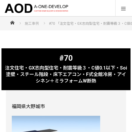
福岡の注文住宅なら【株式会社エーワンディヴェロップ】
施工事例
#70 「注文住宅・GX志向型住宅・耐震等級３・C
#70
注文住宅・GX志向型住宅・耐震等級３・C値0.1以下・Soi
塗壁・スチール階段・床下エアコン・F式全館冷房・アイ
シネン＋ミラフォームW断熱
福岡県大野城市