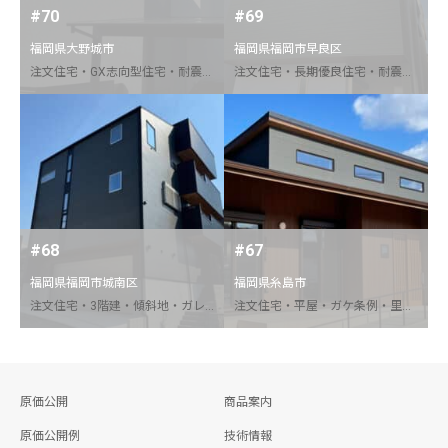
#70
#69
福岡県大野城市
福岡県福岡市早良区
注文住宅・GX志向型住宅・耐震等級３・C値0.1以下・Soi塗壁・スチール階段・床下エアコン・F式全館冷房・アイシネン＋ミラフォームW断熱
注文住宅・長期優良住宅・耐震等級３・ルーフバルコニー・狭小地
#68
#67
福岡県福岡市城南区
福岡県糸島市
注文住宅・3階建・傾斜地・ガレージハウス・エレベーター・屋上庭園
注文住宅・平屋・ガケ条例・里道付替
原価公開
商品案内
原価公開例
技術情報