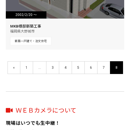
2002/2/20 ～
2002/5/24
MKB様邸新築工事
福岡県大野城市
新築一戸建て・注文住宅
«
1
…
3
4
5
6
7
8
ＷＥＢカメラについて
現場はいつでも生中継！