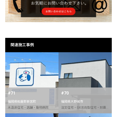
関連施工事例
#71
#70
福岡県粕屋郡新宮町
福岡県大野城市
木造非住宅・店舗・動物病院
注文住宅・GX志向型住宅・耐震等級３・C値0.1以下・Soi塗壁・スチール階段・床下エアコン・F式全館冷房・アイシネン＋ミラフォームW断熱