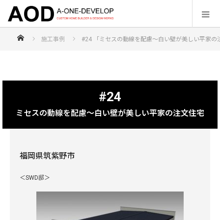
福岡の注文住宅なら【株式会社エーワンディヴェロップ】
施工事例
#24 「ミセスの動線を配慮〜白い壁が美しい平家の
#24
ミセスの動線を配慮〜白い壁が美しい平家の注文住宅
福岡県筑紫野市
＜SWD邸＞