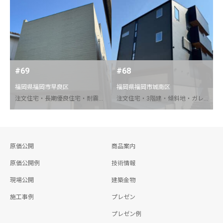
#69
#68
福岡県福岡市早良区
福岡県福岡市城南区
注文住宅・長期優良住宅・耐震等級３・ルーフバルコニー・狭小地
注文住宅・3階建・傾斜地・ガレージハウス・エレベーター・屋上庭園
原価公開
商品案内
原価公開例
技術情報
現場公開
建築金物
施工事例
プレゼン
プレゼン例